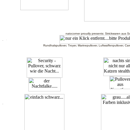
natocorner proudly presents: Strickwaren aus S
.
.
Rundhalspullover, Troyer, Marinepullover, Luftwaffenpullover, Ca
.